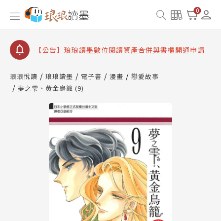
【公告】琅琅書店服務升級重要說明及資產合併結果
0
查詢
【公告】因 Readmoo 讀墨系統維護中，本站同步暫
停部分閱讀服務
【公告】琅琅讀墨數位閱讀資產合併與書櫃開通申請
【公告】琅琅讀墨書櫃開通常見問題
琅琅悅讀
琅琅讀墨
電子書
漫畫
戀愛故事
【公告】琅琅讀墨 3 分鐘完成書櫃開通與資產合併申
夢之雫、黃金鳥籠 (9)
請圖文教學
【公告】琅琅書店服務升級重要說明及資產合併結果
查詢
【公告】因 Readmoo 讀墨系統維護中，本站同步暫
停部分閱讀服務