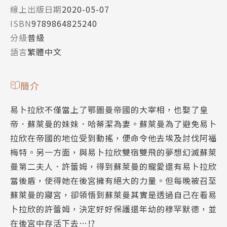
線上出版日期
2020-05-07
ISBN
9789864825240
分級
普級
語言
繁體中文
簡介
易卜拉欣不僅當上了鄂圖曼帝國的大宰相，也娶了皇
帝．蘇萊曼的妹妹．哈蒂潔為妻。蘇萊曼為了避免易卜
拉欣在帝國的地位受到動搖，便命令他去埃及討伐阿福
梅特。另一方面，與易卜拉欣雙宿雙飛的夢想幻滅蘇萊
曼第二夫人．許蕾姆，得到蘇萊曼的寵愛還有易卜拉欣
當後盾，使得她在後宮擁有絕大的力量。但每晚被召至
蘇萊曼的寢宮，卻領悟到蘇萊曼其實是透過自己在看易
卜拉欣的許蕾姆，決定好好保護還年幼的穆罕默德，並
在後宮中存活下去…!?