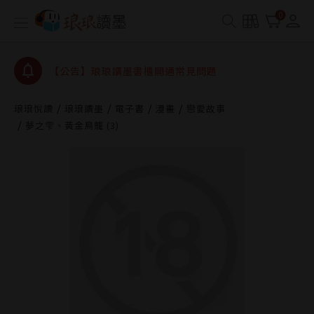
查詢
0
【公告】琅琅讀墨數位閱讀資產合併與書櫃開通申請
【公告】琅琅讀墨書櫃開通常見問題
【公告】琅琅讀墨 3 分鐘完成書櫃開通與資產合併申
請圖文教學
【公告】琅琅書店服務升級重要說明及資產合併結果
琅琅悅讀
琅琅讀墨
電子書
漫畫
戀愛故事
查詢
夢之雫、黃金鳥籠 (3)
【公告】琅琅讀墨數位閱讀資產合併與書櫃開通申請