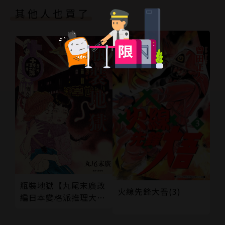
其他人也買了
瓶裝地獄【丸尾末廣改
火線先鋒大吾(3)
編日本變格派推理大師
夢野久作幻想奇作】