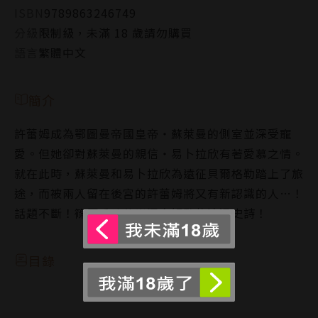
ISBN
9789863246749
分級
限制級，未滿 18 歲請勿購買
語言
繁體中文
簡介
許蕾姆成為鄂圖曼帝國皇帝‧蘇萊曼的側室並深受寵
愛。但她卻對蘇萊曼的親信‧易卜拉欣有著愛慕之情。
就在此時，蘇萊曼和易卜拉欣為遠征貝爾格勒踏上了旅
途，而被兩人留在後宮的許蕾姆將又有新認識的人…！
話題不斷！篠原千絵使出渾身解數的浪漫史詩！
目錄