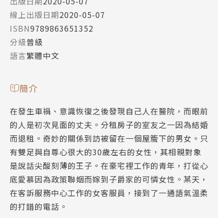
出版日期
2020-05-07
線上出版日期
2020-05-07
ISBN
9789863651352
分級
普級
語言
繁體中文
簡介
在發生車禍、意識恢復之後發現自己人在醫院，而眼前
的人是初次見面的丈夫。分租房子的室友之一因為結婚
而退租。奇妙的關係到訪被留在一個屋簷下的男女。只
有雙足與自尊心很大的30歲左右的女性，其相親對象
是說話尖酸刻薄的王子。在豪宅裡工作的青年，打從心
底愛慕因為政策聯姻而嫁到子爵家的可憐女性。某天，
在客訴服務中心工作的女客服員，接到了一通語氣溫柔
的打錯的電話。