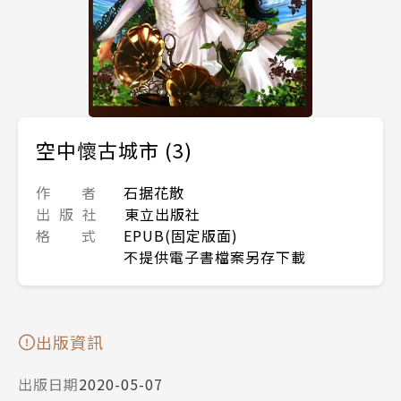
空中懷古城市 (3)
作 者
石据花散
出 版 社
東立出版社
格 式
EPUB(固定版面)
不提供電子書檔案另存下載
出版資訊
出版日期
2020-05-07