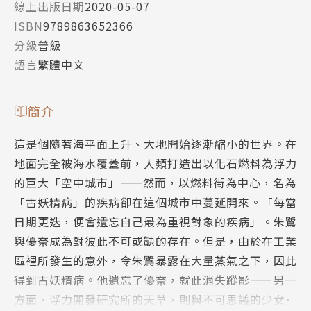
線上出版日期
2020-05-07
ISBN
9789863652366
分級
普級
語言
繁體中文
簡介
這是個隨著海平面上升、大地開始逐漸縮小的世界。在
地面完全被海水覆蓋前，人類打造出以化石燃料為浮力
的巨大「空中城市」——然而，以燃料街為中心，名為
「古妖精病」的疾病卻在這個城市中蔓延開來。「每當
日期更迭，便會遺忘自己最為重視對象的疾病」。朱鷺
與優奈成為對彼此不可或缺的存在。但是，由於在工業
區裡所發生的意外，令朱鷺暴露在大量蒸氣之下，因此
得到古妖精病。他遺忘了優奈，就此消失蹤影——另一
方面，浮力開發研究所的天草，則與不可思議的少女˙