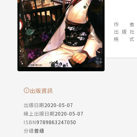
作 者
出 版 社
格 式
出版資訊
出版日期
2020-05-07
線上出版日期
2020-05-07
ISBN
9789863247050
分級
普級