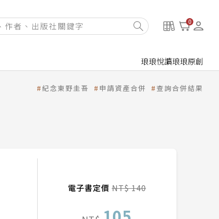
0
琅琅悅讀
琅琅原創
紀念東野圭吾
申請資產合併
查詢合併結果
電子書定價
NT$ 140
105
NT$