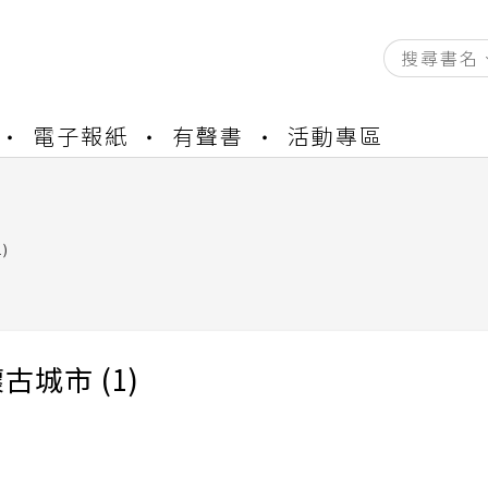
資產合併結果查詢
電子報紙
有聲書
活動專區
書櫃開通申請
與資產合併申請圖文教學
資產合併結果查詢
書櫃開通申請
)
古城市 (1)