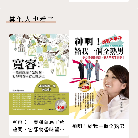
來
最難的學分
自己的舞蹈
許多女人常掙扎於家庭與工作兼顧的兩難，劉冠吟則以
其他人也看了
人脈不是裝熟
自身的經驗告訴我們：什麼都想要，不是不可能！此
把每天都活成春天
外，她也記錄下周遭女子們的心情故事，勾勒出當代女
沒有遺憾的閃亮回憶
性的樣貌；而在性別之外，怎麼看面對生離死別？告別
月光寶盒
青春與過往？如何與自己和解？書裡有最真摯可貴的分
義無反顧的自己
享。
後記 完美很無聊
版權頁
身為人母是開啟另一人生階段。如何擺脫婚內失戀？孩
子會讓幸福的婚姻也褪色嗎？劉冠吟透過時而幽默時而
感性的筆觸，分享自己適應新角色的過程，以及初為人
母的心情。
看似閃亮的人生大道，其實都是歷經挫敗提鍊而出的堅
寬容：一隻腳踩扁了紫
神啊！給我一個全熟男
強。別在乎世俗的評價，擺脫外界的標籤，劉冠吟將本
蘿蘭，它卻將香味留在
腳跟上
書獻給所有努力走在追夢路上的人們。