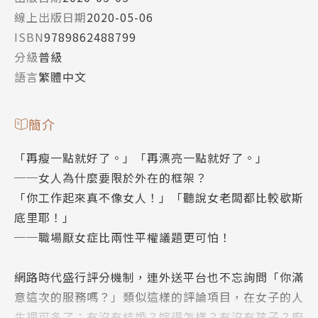
線上出版日期
2020-05-06
ISBN
9789862488799
分級
普級
語言
繁體中文
簡介
「再瘦一點就好了。」「再漂亮一點就好了。」
──女人為什麼要限於外在的框架？
「你工作起來真不像女人！」「聽說女老闆都比較歇斯
底里耶！」
──職場厭女症比兩性平權議題更可怕！
網路時代盛行評分機制，連外送平台也不忘詢問「你滿
意這次的服務嗎？」類似這樣的評論項目，在女子的人
生裡可多了：有沒有結婚？嫁得怎樣？有沒有孩子？廚