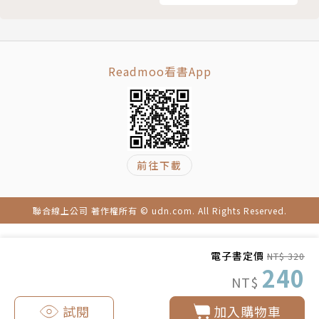
作者簡介
劉冠吟
Readmoo看書App
苗栗出生，臺北長大。就讀景美女中、臺大中文系、臺
大新聞所；畢業後，曾進入公關公司及日報媒體工作，
亦曾擔任上市公司發言人，後回歸到最喜歡的文字編輯
工作，並接手《小日子》雜誌經營。自2016年開啟
前往下載
「小日子」轉型，陸續開設全臺七間「小日子商号」，
推出自有品牌產品上百種，創紙本媒體轉型先例。喜歡
聯合線上公司 著作權所有 © udn.com. All Rights Reserved.
寫作、旅遊、認識新朋友，好吃、嗜酒、熱愛工作，育
有一女罵罵號，一犬有春。
電子書定價
NT$ 320
240
NT$
試閱
加入購物車