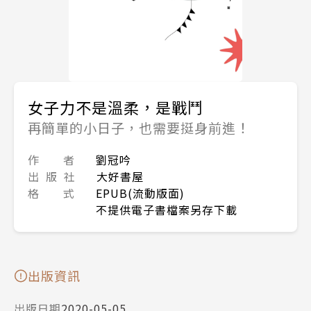
女子力不是溫柔，是戰鬥
再簡單的小日子，也需要挺身前進！
作 者
劉冠吟
出 版 社
大好書屋
格 式
EPUB(流動版面)
不提供電子書檔案另存下載
出版資訊
出版日期
2020-05-05