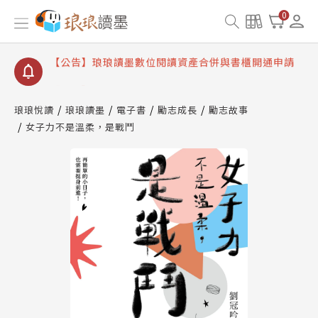
【公告】因 Readmoo 讀墨系統維護中，本站同步暫
0
停部分閱讀服務
【公告】琅琅讀墨數位閱讀資產合併與書櫃開通申請
【公告】琅琅讀墨書櫃開通常見問題
【公告】琅琅讀墨 3 分鐘完成書櫃開通與資產合併申
請圖文教學
琅琅悅讀
琅琅讀墨
電子書
勵志成長
勵志故事
【公告】琅琅書店服務升級重要說明及資產合併結果
女子力不是溫柔，是戰鬥
查詢
【公告】因 Readmoo 讀墨系統維護中，本站同步暫
停部分閱讀服務