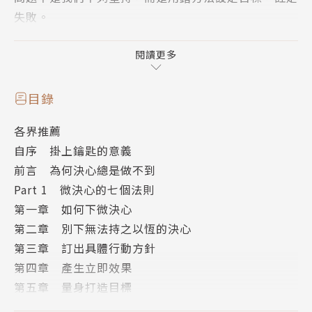
失敗。
下對決心，改變就會更簡單。
這是作者高盛總經理卡洛
琳從生活中深刻的體悟。在現今快節奏、沒有空隙的生
閱讀更多
活中，想要改變，不是要下更大的決心，而是要善用微
決心（microresolution）。先找出能產生效果的微
目錄
行動，不斷重複練習，直到目標成為習慣。再忙、再
各界推薦
累，改變也毫不費力。
自序 掛上鑰匙的意義
前言 為何決心總是做不到
全書分為17章，作者以成功與失敗經驗為例，解釋並
Part 1 微決心的七個法則
示範練習微決心的7個法則：
第一章 如何下微決心
第二章 別下無法持之以恆的決心
一次最多只下兩個決心
第三章 訂出具體行動方針
想要的結果必須令人熱血沸騰
第四章 產生立即效果
目標必須簡單容易
第五章 量身打造目標
根據個人狀況量身打造目標
第六章 注入煽動力
善用提示觸發行動