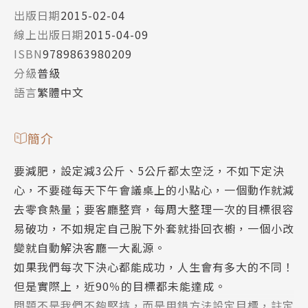
出版日期
2015-02-04
線上出版日期
2015-04-09
ISBN
9789863980209
分級
普級
語言
繁體中文
簡介
要減肥，設定減3公斤、5公斤都太空泛，不如下定決
心，不要碰每天下午會議桌上的小點心，一個動作就減
去零食熱量；要客廳整齊，每周大整理一次的目標很容
易破功，不如規定自己脫下外套就掛回衣櫥，一個小改
變就自動解決客廳一大亂源。
如果我們每次下決心都能成功，人生會有多大的不同！
但是實際上，近90％的目標都未能達成。
問題不是我們不夠堅持，而是用錯方法設定目標，註定