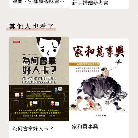
蘿蘭，它卻將香味留在
新手婚姻參考書
年後再為谷歌設計可轉讓員工股票選擇權交易制。擅長
腳跟上
財務金融交易制度與工具創新技術設計，生長於舊金山
灣區，畢業於加州大學柏克萊分校，現居紐約。
其他人也看了
譯者簡介
李芳齡
自由譯作者，譯著八十餘本，包括《杜拉克：管理的使
命、責任、實務》、《創新者的解答》、《創新者的修
練》、《開放式經營》、《當債務吞噬國家》、《境外
共和國》、《獵殺熱錢》、《維珍顛覆學》、《打造維
基型組織》、《豐田模式》系列、《尖子品牌》、《F
acebook：臉書效應》、《當十億中國人一起跳》、
家和萬事興
為何會拿好人卡？
《以小勝大》、《超爆蘋果橘子經濟學》、《啟動革
命》、《哈佛商業評論：企業策略》等。