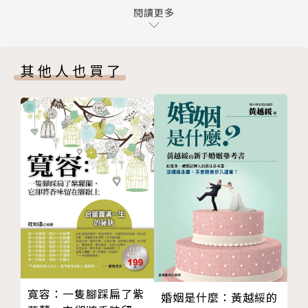
第七章 辨識觸發因子
閱讀更多
步驟明確，而且要能衡量
第八章 不斷練習才能生根
能夠立見微決心的成效
第九章 「試駕」你的微決心
其他人也買了
Part 2 微決心行動
從終結雜亂、提升溝通效率、精準花費、建立好關係、
第十章 充足睡眠的必要
到均衡節食、達成健身、改善睡眠，心所嚮往的每個目
第十一章 規律的健身習慣
標，都有逐步達成的路徑，全方位做到改變。
第十二章 節食與營養並存
從毫不費力的微行動開始， 你可以過一個不再後悔的
第十三章 消除雜亂
人生！
第十四章 改善人際關係
作者簡介
第十五章 養成精準花費
第十六章 學習守時
卡洛琳．阿諾(Caroline L. Arnold)
第十七章 有條不紊不再是空話
後記 變成自動駕駛模式之後
現任高盛集團(Goldman Sachs)總經理，在此之前任
職摩根史坦利(Morgan Stanley)超過二十年，領導近
五百名技術人員，她的團隊為谷歌公司的公開上市設計
寬容：一隻腳踩扁了紫
婚姻是什麼：黃越綏的
一套創新的競標制度，因而贏得「華爾街技術獎」，幾