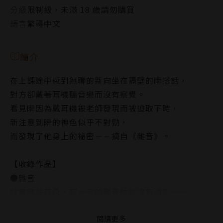
分級
限制級，未滿 18 歲請勿購買
語言
繁體中文
簡介
在上課途中感到無聊的新向坐在隔壁的瞬搭話，
對方卻戴著耳機聽音樂而沒有察覺。
看見瞬因為戴耳機被老師發現而被迫取下時，
新注意到瞬的神色似乎不對勁，
而發現了他身上的祕密－－摘自《雜音》。
【收錄作品】
●雜音
就算塞住耳朵，那一夜的聲音依然沒有消失──
●凸凹
閱讀更多