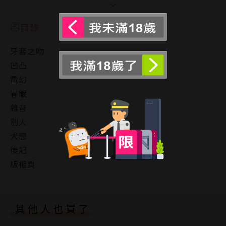
不起眼的兒時玩伴，最近變得有點神氣活現!?
目錄
●別人
牙套之吻
大太陽底下的奇妙物語，面具下的素顏竟是──
凹凸
電幻
●犬戀
春眠
難搞男子的寵物是現充獸？
雜音
別人
牙套之吻、電幻、春眠…等７篇精選作品。
犬戀
後記
作者簡介
版權頁
春泥
其他人也買了
於2017年出道。 復古的畫風與獨特風格的劇本，是現
在備受矚目的新人作家。