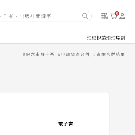
0
琅琅悅讀
琅琅原創
紀念東野圭吾
申請資產合併
查詢合併結果
電子書