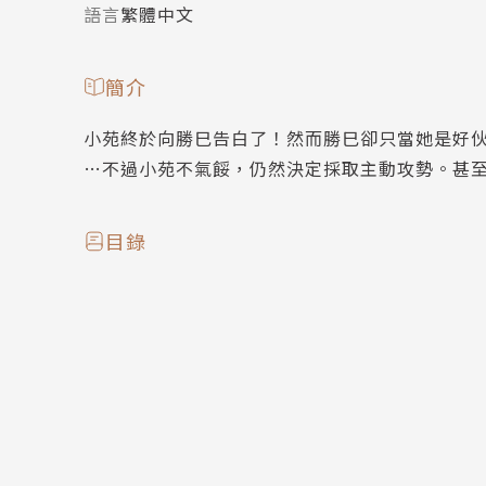
語言
繁體中文
簡介
小苑終於向勝巳告白了！然而勝巳卻只當她是好
…不過小苑不氣餒，仍然決定採取主動攻勢。甚
目錄