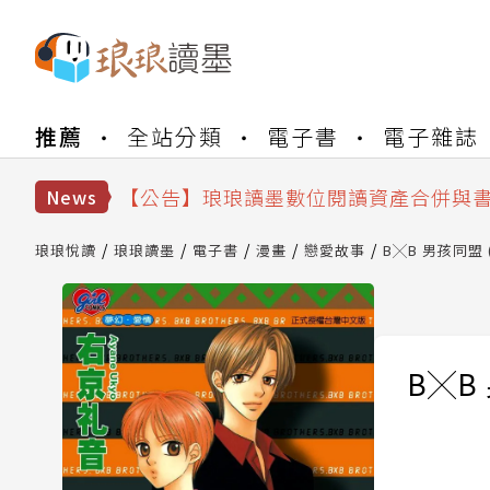
【公告】琅琅書店服務升級重要說明及
推薦
全站分類
電子書
電子雜誌
【公告】因 Readmoo 讀墨系統維護
【公告】琅琅讀墨數位閱讀資產合併與
【公告】琅琅讀墨書櫃開通常見問題
News
【公告】琅琅讀墨 3 分鐘完成書櫃開通
【公告】琅琅書店服務升級重要說明及
琅琅悅讀
琅琅讀墨
電子書
漫畫
戀愛故事
B╳B 男孩同盟 (
【公告】因 Readmoo 讀墨系統維護
B╳B 