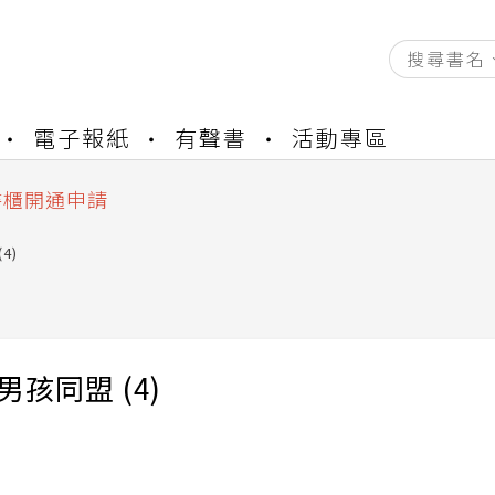
資產合併結果查詢
電子報紙
有聲書
活動專區
中，本站同步暫停部分閱讀服務
書櫃開通申請
與資產合併申請圖文教學
資產合併結果查詢
4)
中，本站同步暫停部分閱讀服務
男孩同盟 (4)