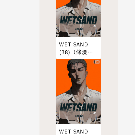
WET SAND
(38)（條漫
版）
WET SAND