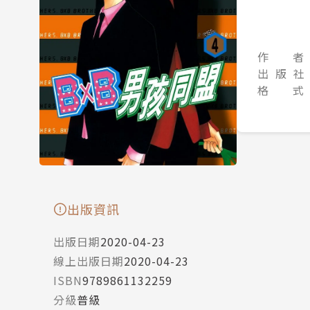
作 者
出 版 社
格 式
出版資訊
出版日期
2020-04-23
線上出版日期
2020-04-23
ISBN
9789861132259
分級
普級