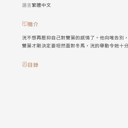
語言
繁體中文
簡介
洸不想再壓抑自己對雙葉的感情了。他向唯告別
雙葉才剛決定要坦然面對冬馬，洸的舉動令她十
目錄