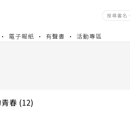
電子報紙
有聲書
活動專區
資產合併結果查詢
書櫃開通申請
與資產合併申請圖文教學
資產合併結果查詢
)
書櫃開通申請
青春 (12)