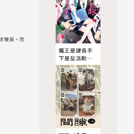
求雙葉。而
魔王是課長手
下是反派軟腳
蝦。 2