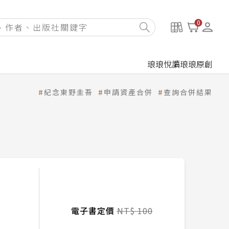
0
琅琅悅讀
琅琅原創
紀念東野圭吾
申請資產合併
查詢合併結果
電子書定價
NT$ 100