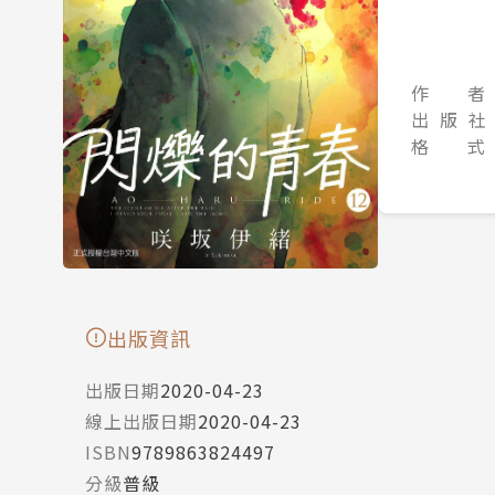
作 者
出 版 社
格 式
出版資訊
出版日期
2020-04-23
線上出版日期
2020-04-23
ISBN
9789863824497
分級
普級