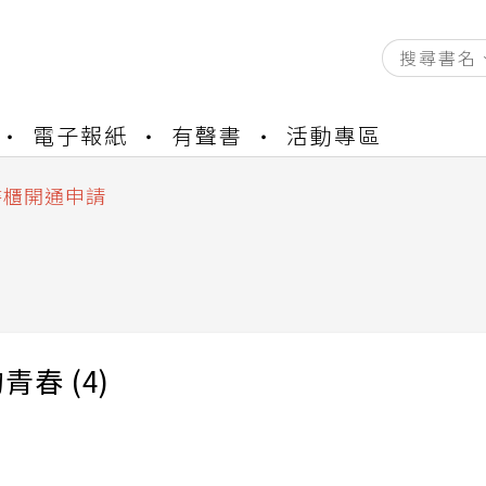
資產合併結果查詢
電子報紙
有聲書
活動專區
中，本站同步暫停部分閱讀服務
書櫃開通申請
與資產合併申請圖文教學
資產合併結果查詢
中，本站同步暫停部分閱讀服務
青春 (4)