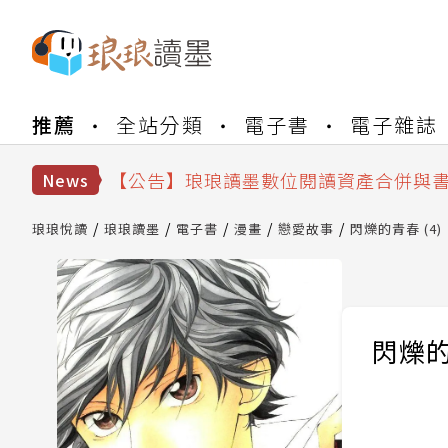
【公告】琅琅書店服務升級重要說明及
推薦
全站分類
電子書
電子雜誌
【公告】因 Readmoo 讀墨系統維護
【公告】琅琅讀墨數位閱讀資產合併與
【公告】琅琅讀墨書櫃開通常見問題
News
【公告】琅琅讀墨 3 分鐘完成書櫃開通
【公告】琅琅書店服務升級重要說明及
琅琅悅讀
琅琅讀墨
電子書
漫畫
戀愛故事
閃爍的青春 (4)
【公告】因 Readmoo 讀墨系統維護
閃爍的