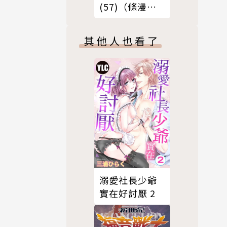
(57)（條漫
版）
其他人也看了
溺愛社長少爺
實在好討厭 2