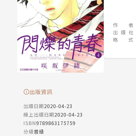
作 者
出 版 社
格 式
出版資訊
出版日期
2020-04-23
線上出版日期
2020-04-23
ISBN
9789863175759
分級
普級