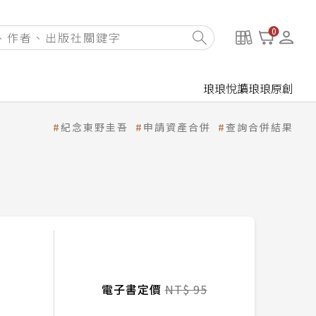
0
琅琅悅讀
琅琅原創
紀念東野圭吾
申請資產合併
查詢合併結果
電子書定價
NT$ 95