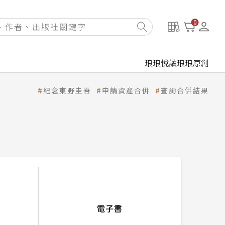
0
琅琅悅讀
琅琅原創
紀念東野圭吾
申請資產合併
查詢合併結果
電子書