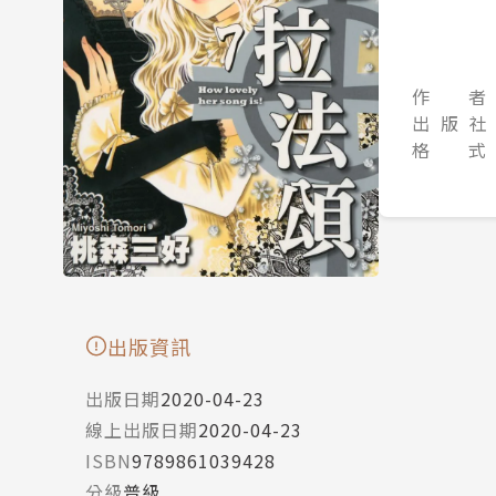
作 者
出 版 社
格 式
出版資訊
出版日期
2020-04-23
線上出版日期
2020-04-23
ISBN
9789861039428
分級
普級