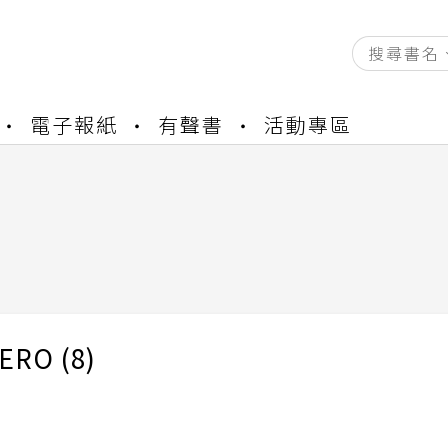
資產合併結果查詢
電子報紙
有聲書
活動專區
書櫃開通申請
與資產合併申請圖文教學
資產合併結果查詢
書櫃開通申請
RO (8)