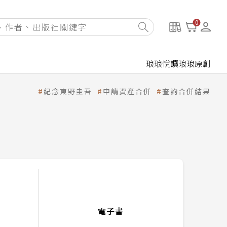
0
琅琅悅讀
琅琅原創
紀念東野圭吾
申請資產合併
查詢合併結果
電子書