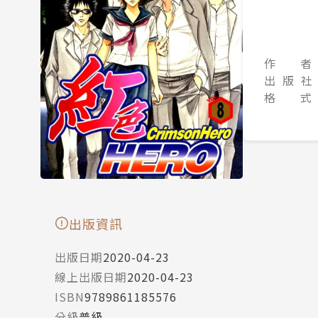
作 者
出 版 社
格 式
出版資訊
出版日期
2020-04-23
線上出版日期
2020-04-23
ISBN
9789861185576
分級
普級