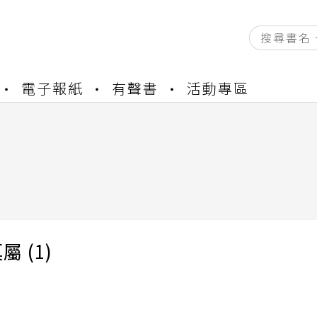
資產合併結果查詢
電子報紙
有聲書
活動專區
書櫃開通申請
與資產合併申請圖文教學
資產合併結果查詢
書櫃開通申請
 (1)