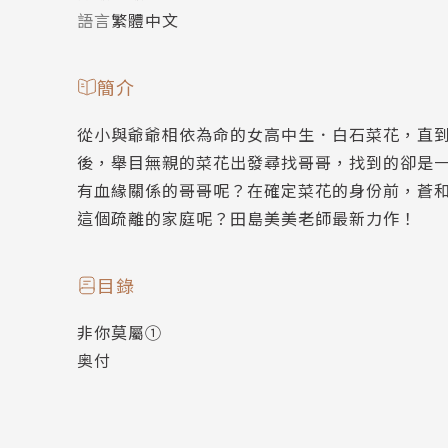
語言
繁體中文
簡介
從小與爺爺相依為命的女高中生．白石菜花，直
後，舉目無親的菜花出發尋找哥哥，找到的卻是
有血緣關係的哥哥呢？在確定菜花的身份前，蒼
這個疏離的家庭呢？田島美美老師最新力作！
目錄
非你莫屬①
奥付