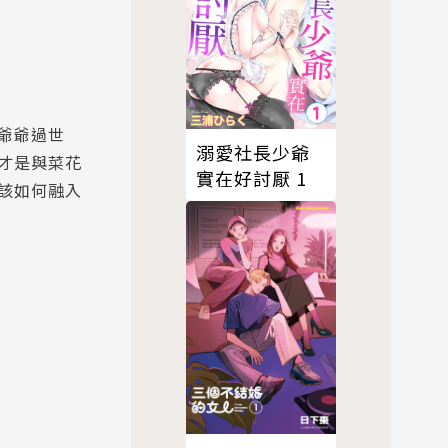
爺爺過世
溺愛社長少爺
才是與菜花
實在好討厭 1
該如何融入