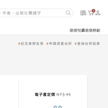
0
琅琅悅讀
琅琅原創
紀念東野圭吾
申請資產合併
查詢合併結果
電子書定價
NT$ 95