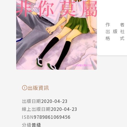
作 者
出 版 社
格 式
出版資訊
出版日期
2020-04-23
線上出版日期
2020-04-23
ISBN
9789861069456
分級
普級