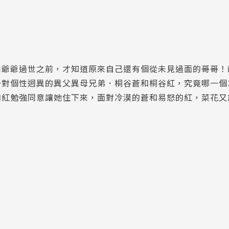
到爺爺過世之前，才知道原來自己還有個從未見過面的哥哥！
一對個性迥異的異父異母兄弟．桐谷蒼和桐谷紅，究竟哪一個
和紅勉強同意讓她住下來，面對冷漠的蒼和易怒的紅，菜花又