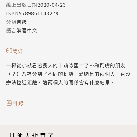
線上出版日期
2020-04-23
ISBN
9789861143279
分級
普級
語言
繁體中文
簡介
一椰從小就看著長大的十萌唸國二了…和鬥嘴的朋友
（？）八神分到了不同的班級，愛賭氣的兩個人一直沒
辦法拉近距離，這兩個人的關係會有什麼結果…
目錄
其他人也買了