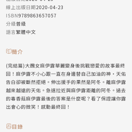
線上出版日期
2020-04-23
ISBN
9789863657057
分級
普級
語言
繁體中文
簡介
(完結篇)大醜女麻伊露華麗變身後挑戰戀愛的故事最終
回！麻伊露不小心跟一直在身邊替自己加油的神‧天佑
告白卻被斷然拒絕。伸出援手的果然是阿冬。離麻伊露
越來越遠的天佑。急速拉近與麻伊露距離的阿冬。過去
的毒香菇麻伊露最後的答案是什麼呢？看了保證讓你露
出會心的微笑！感動最終回！
目錄