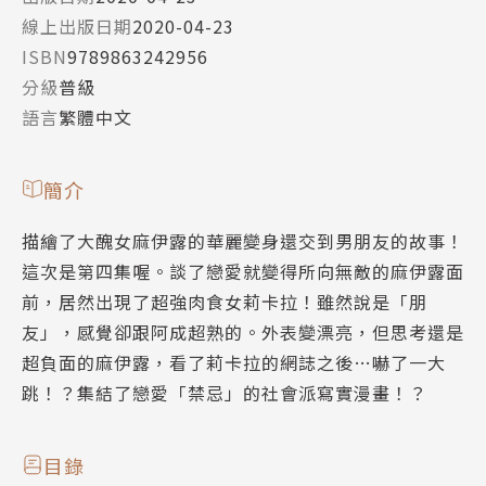
線上出版日期
2020-04-23
ISBN
9789863242956
分級
普級
語言
繁體中文
簡介
描繪了大醜女麻伊露的華麗變身還交到男朋友的故事！
這次是第四集喔。談了戀愛就變得所向無敵的麻伊露面
前，居然出現了超強肉食女莉卡拉！雖然說是「朋
友」，感覺卻跟阿成超熟的。外表變漂亮，但思考還是
超負面的麻伊露，看了莉卡拉的網誌之後…嚇了一大
跳！？集結了戀愛「禁忌」的社會派寫實漫畫！？
目錄