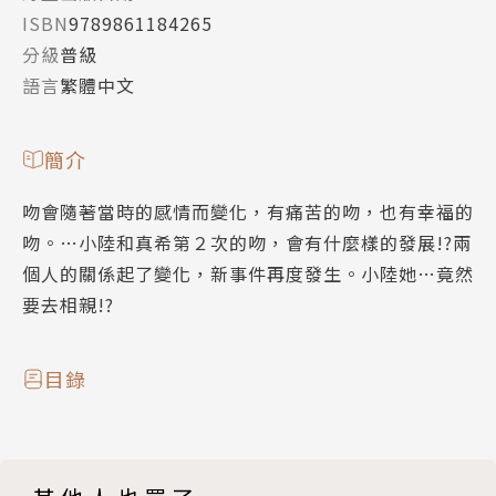
ISBN
9789861184265
分級
普級
語言
繁體中文
簡介
吻會隨著當時的感情而變化，有痛苦的吻，也有幸福的
吻。…小陸和真希第２次的吻，會有什麼樣的發展!?兩
個人的關係起了變化，新事件再度發生。小陸她…竟然
要去相親!?
目錄