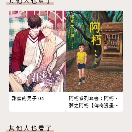
其他人也買了
甜蜜的男子 04
阿朽系列套書：阿朽、
夢之阿朽【傳奇漫畫大
師‧諸星大二郎最新黑
色幽默怪談作品】
其他人也看了