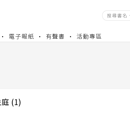
電子報紙
有聲書
活動專區
資產合併結果查詢
書櫃開通申請
與資產合併申請圖文教學
資產合併結果查詢
書櫃開通申請
 (1)