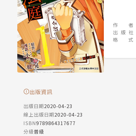
作 者
出 版 社
格 式
出版資訊
出版日期
2020-04-23
線上出版日期
2020-04-23
ISBN
9789864317677
分級
普級