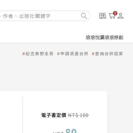
0
琅琅悅讀
琅琅原創
紀念東野圭吾
申請資產合併
查詢合併結果
電子書定價
NT$ 100
80