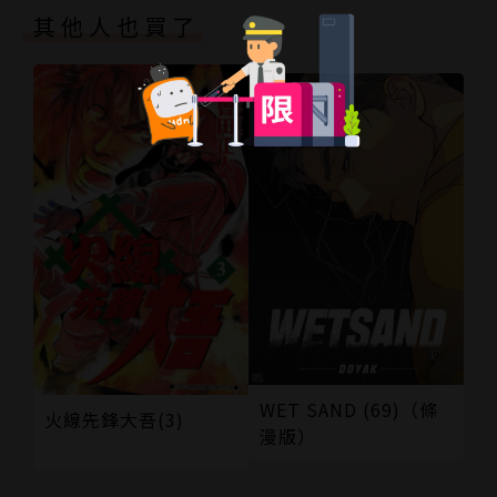
其他人也買了
WET SAND (69)（條
火線先鋒大吾(3)
漫版）