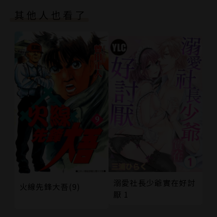
其他人也看了
溺愛社長少爺實在好討
火線先鋒大吾(9)
厭 1