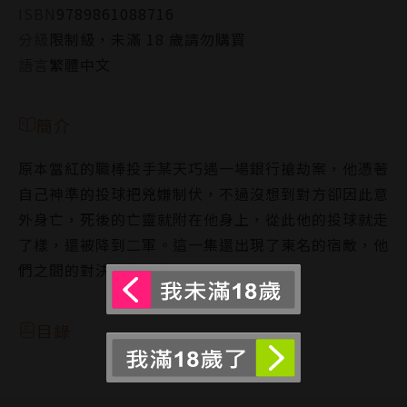
ISBN
9789861088716
分級
限制級，未滿 18 歲請勿購買
語言
繁體中文
簡介
原本當紅的職棒投手某天巧遇一場銀行搶劫案，他憑著
自己神準的投球把兇嫌制伏，不過沒想到對方卻因此意
外身亡，死後的亡靈就附在他身上，從此他的投球就走
了樣，還被降到二軍。這一集還出現了東名的宿敵，他
們之間的對決將會如何呢…。
目錄