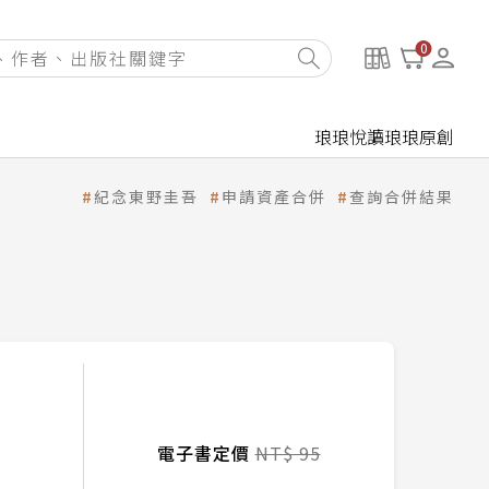
0
琅琅悅讀
琅琅原創
紀念東野圭吾
申請資產合併
查詢合併結果
電子書定價
NT$ 95