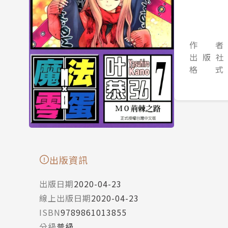
作 者
出 版 社
格 式
出版資訊
出版日期
2020-04-23
線上出版日期
2020-04-23
ISBN
9789861013855
分級
普級