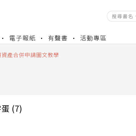
資產合併結果查詢
電子報紙
有聲書
活動專區
書櫃開通申請
與資產合併申請圖文教學
資產合併結果查詢
書櫃開通申請
 (7)