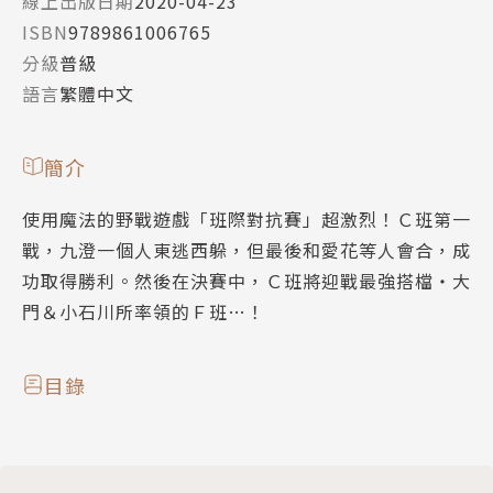
線上出版日期
2020-04-23
ISBN
9789861006765
分級
普級
語言
繁體中文
簡介
使用魔法的野戰遊戲「班際對抗賽」超激烈！Ｃ班第一
戰，九澄一個人東逃西躲，但最後和愛花等人會合，成
功取得勝利。然後在決賽中，Ｃ班將迎戰最強搭檔‧大
門＆小石川所率領的Ｆ班…！
目錄