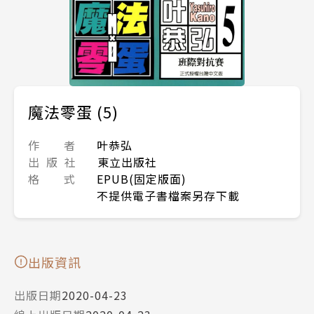
魔法零蛋 (5)
作 者
叶恭弘
出 版 社
東立出版社
格 式
EPUB(固定版面)
不提供電子書檔案另存下載
出版資訊
出版日期
2020-04-23