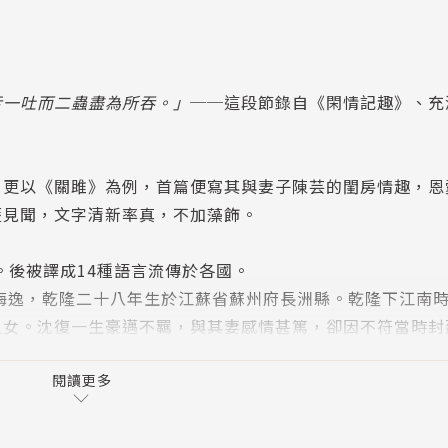
舌一吐而二蟲盡為所吞。」
──這段節錄自《閑情記趣》、充
。更以《關雎》為例，首篇便寫其與妻子陳芸的閨房情趣，恩
歷見聞，文字清新率真，不加藻飾。
。後被譯成14種語言流傳於各國。
，號梅逸，乾隆二十八年生於江蘇省蘇州府長洲縣。乾隆下江南
之女。沈復一生豪邁不羈，與其妻感情甚篤，卻因不符當時封
。妻子病逝後前往四川充當幕僚，至此後情況不明。
閱讀更多