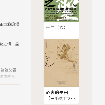
滿童趣的短
千門（六）
愛之情，盡
時曾隨父親
建禮教思
心裏的夢田
【三毛逝世30
週年紀念版】