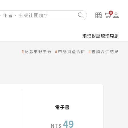
0
琅琅悅讀
琅琅原創
紀念東野圭吾
申請資產合併
查詢合併結果
電子書
49
NT$