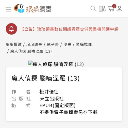
【公告】琅琅書店服務升級重要說明及資產合併結果
0
查詢
【公告】8/10、8/13 行動網路降速演練提醒
【公告】琅琅讀墨數位閱讀資產合併與書櫃開通申請
【公告】琅琅讀墨書櫃開通常見問題
琅琅悅讀
琅琅讀墨
電子書
漫畫
偵探推理
【公告】琅琅讀墨 3 分鐘完成書櫃開通與資產合併申
魔人偵探 腦嚙涅羅 (13)
請圖文教學
【公告】琅琅書店服務升級重要說明及資產合併結果
查詢
【公告】8/10、8/13 行動網路降速演練提醒
魔人偵探 腦嚙涅羅 (13)
作 者
松井優征
出 版 社
東立出版社
格 式
EPUB(固定版面)
不提供電子書檔案另存下載