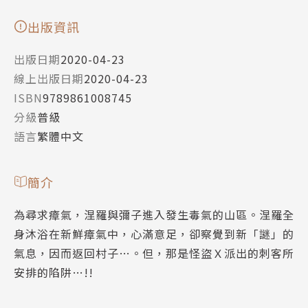
出版資訊
出版日期
2020-04-23
線上出版日期
2020-04-23
ISBN
9789861008745
分級
普級
語言
繁體中文
簡介
為尋求瘴氣，涅羅與彌子進入發生毒氣的山區。涅羅全
身沐浴在新鮮瘴氣中，心滿意足，卻察覺到新「謎」的
氣息，因而返回村子…。但，那是怪盜Ｘ派出的刺客所
安排的陷阱…!!