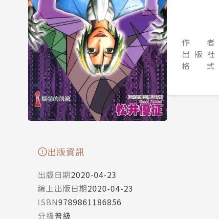
作 者
出 版 社
格 式
出版資訊
出版日期
2020-04-23
線上出版日期
2020-04-23
ISBN
9789861186856
分級
普級