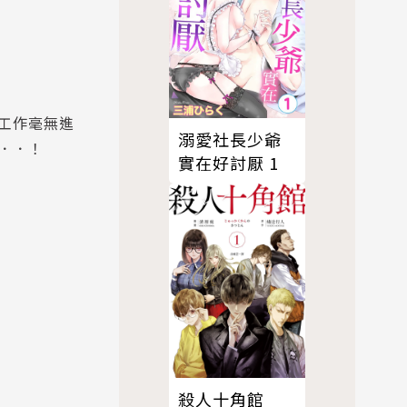
工作毫無進
溺愛社長少爺
．．！
實在好討厭 1
殺人十角館