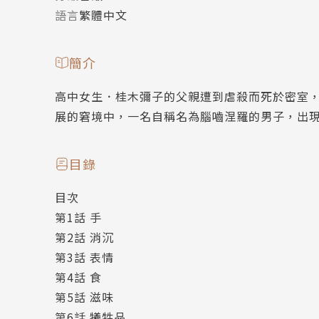
語言
繁體中文
簡介
高中女生．桂木彌子的父親遭到虐殺而死於密室
展的窘境中，一名自稱名為腦嚙涅羅的男子，出
目錄
目次
第1話 手
第2話 消沉
第3話 表情
第4話 食
第5話 滋味
第6話 犧牲品