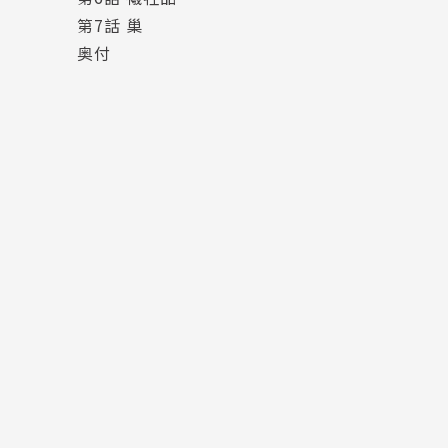
第7話 巢
奥付