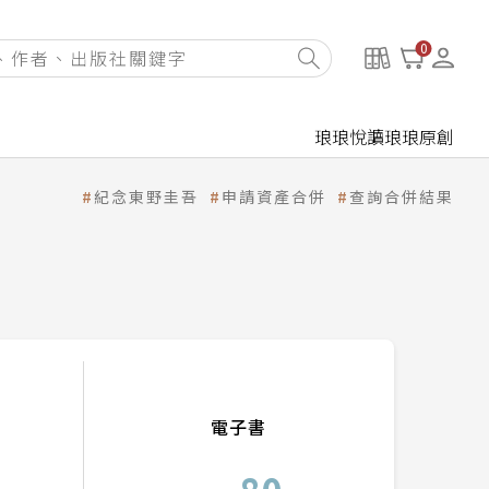
0
琅琅悅讀
琅琅原創
紀念東野圭吾
申請資產合併
查詢合併結果
電子書