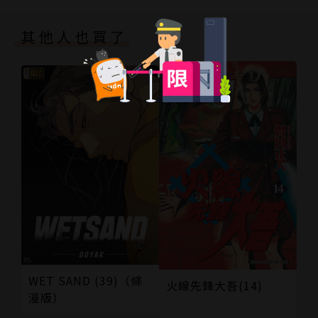
其他人也買了
WET SAND (39)（條
火線先鋒大吾(14)
漫版）