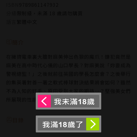
ISBN
9789861147932
分級
限制級，未滿 18 歲請勿購買
語言
繁體中文
簡介
在擁擠電車裏大膽對麻美伸出色狼的魔爪！嫌犯竟然是
麻美在高中時代心儀的山口學長？對麻美說「妳要成為
警視總監！」之後就前往英國的學長怎麼會？之後舉行
的集英署對善一署之軟式棒球對決結果將會如何？雖然
不為人知的好手、原田受到大家的期待…？堅強美女們
所展現的性感警察故事第９卷！
目錄