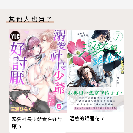
其他人也買了
溫熱的銀蓮花 7
溺愛社長少爺實在好討
厭 5