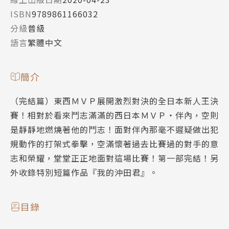
ISBN
9789861166032
分級
普級
語言
繁體中文
簡介
（完結篇）東西ＭＶＰ展開激烈對決的全日本新人王決
賽！相對於看來鬥志滿滿的西日本ＭＶＰ‧伴內，空則
是靜靜地燃燒著他的鬥志！面對伴內那毫不遲疑做出犯
規動作的打架式拳擊，空滿懷著過去比賽過的對手的意
志和榮耀，堂堂正正地面對這場比賽！第一部完結！另
外收錄特別短篇作品『我的沖田君』。
目錄