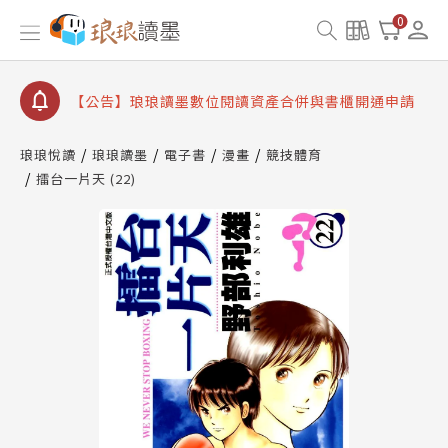
【公告】因 Readmoo 讀墨系統維護中，本站同步暫
0
停部分閱讀服務
【公告】琅琅讀墨數位閱讀資產合併與書櫃開通申請
【公告】琅琅讀墨書櫃開通常見問題
【公告】琅琅讀墨 3 分鐘完成書櫃開通與資產合併申
請圖文教學
琅琅悅讀
琅琅讀墨
電子書
漫畫
競技體育
【公告】琅琅書店服務升級重要說明及資產合併結果
擂台一片天 (22)
查詢
【公告】因 Readmoo 讀墨系統維護中，本站同步暫
停部分閱讀服務