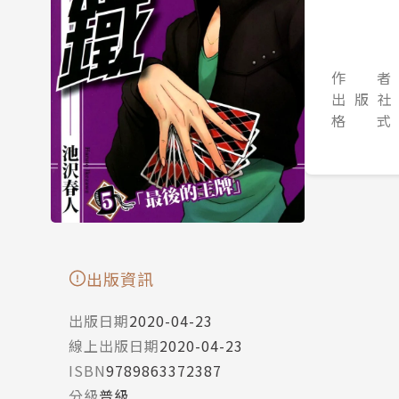
作 者
出 版 社
格 式
出版資訊
出版日期
2020-04-23
線上出版日期
2020-04-23
ISBN
9789863372387
分級
普級