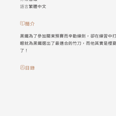
語言
繁體中文
簡介
黑鐵為了參加關東預賽而辛勤練劍，卻在練習中
眼就為黑鐵選出了最適合的竹刀，而他其實是櫻
了！
目錄