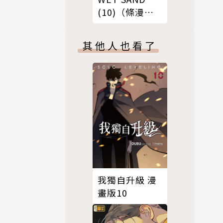
(10)（條漫
版）
其他人也看了
我獨自升級 漫
畫版10