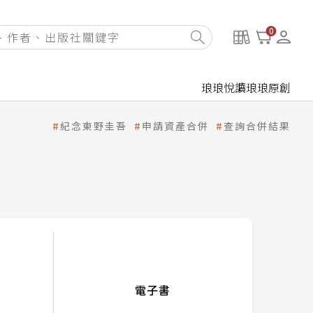
0
琅琅悅讀
琅琅原創
紀念東野圭吾
申請資產合併
查詢合併結果
電子書