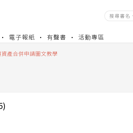
資產合併結果查詢
電子報紙
有聲書
活動專區
書櫃開通申請
與資產合併申請圖文教學
資產合併結果查詢
書櫃開通申請
5)