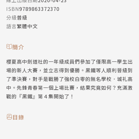
ISBN
9789863372370
分級
普級
語言
繁體中文
簡介
櫻夏高中劍道社的一年級成員們參加了僅限高一學生出
場的新人大賽，並立志得到優勝。黑鐵等人順利晉級到
了準決賽，對手是戰勝了強校白零的無名學校．城礼高
中。先鋒青春第一個上場比賽，結果究竟如何？充滿激
戰的『黑鐵』第４集開始了！
目錄