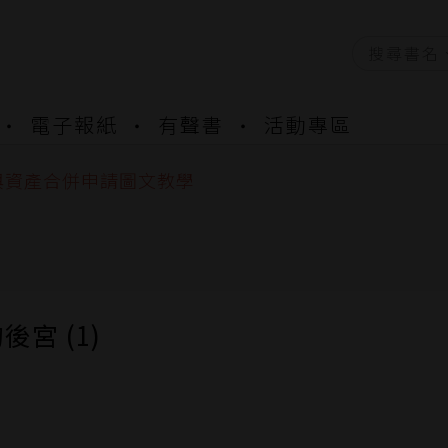
資產合併結果查詢
電子報紙
有聲書
活動專區
書櫃開通申請
與資產合併申請圖文教學
資產合併結果查詢
書櫃開通申請
後宮 (1)