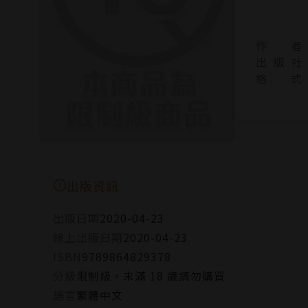
作 者
出 版 社
格 式
出版資訊
出版日期
2020-04-23
線上出版日期
2020-04-23
ISBN
9789864829378
分級
限制級，未滿 18 歲請勿購買
語言
繁體中文