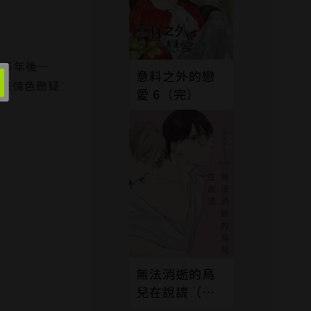
了５年後─
意料之外的戀
未來情色懸疑
愛 6（完）
無法消逝的鳥
兒在說謊（限
制級）