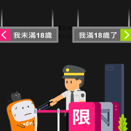
人在與青梅竹馬繪理沙相約再會之後接受了冷凍睡眠治療。過
男性皆感染病毒而死，現存50億人口大多為女性的世界…！近