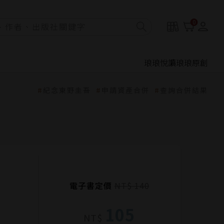
0
琅琅悅讀
琅琅原創
紀念東野圭吾
申請資產合併
查詢合併結果
電子書定價
NT$ 140
105
NT$