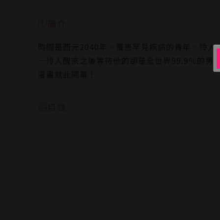
簡介
時間是西元2040年。罹患罕見疾病的青年．怜
─怜人醒來之後等待他的卻是全世界99.9％的
漫畫就此開幕！
目錄