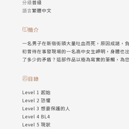
分級
普級
語言
繁體中文
簡介
一名男子在新宿街頭大量吐血而死，原因成謎，
初曾待在事發現場的一名高中女生岬明，身體也
了多少的矛盾？這部作品以極為寫實的筆觸，為
目錄
Level 1 起始
Level 2 恐懼
Level 3 想要保護的人
Level 4 BL4
Level 5 現狀