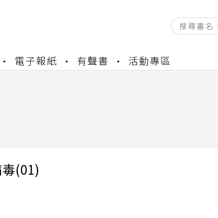
資產合併結果查詢
電子報紙
有聲書
活動專區
書櫃開通申請
與資產合併申請圖文教學
資產合併結果查詢
書櫃開通申請
毒(01)