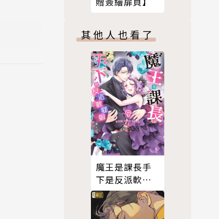
贈簽繪扉頁】
其他人也看了
魔王是課長手
下是反派軟腳
蝦。9