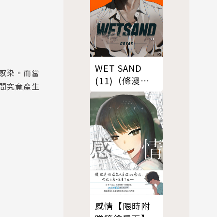
WET SAND
感染。而當
(11)（條漫
間究竟產生
版）
感情【限時附