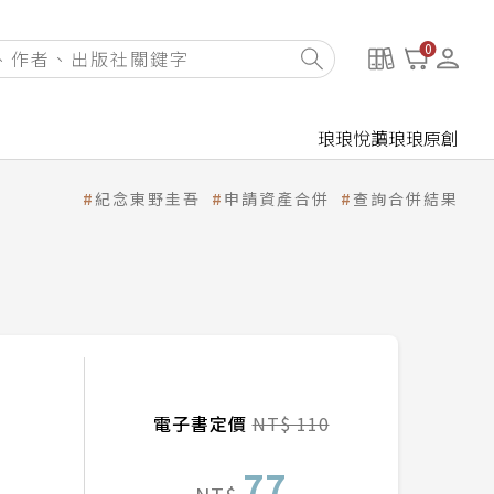
0
琅琅悅讀
琅琅原創
紀念東野圭吾
申請資產合併
查詢合併結果
電子書定價
NT$ 110
77