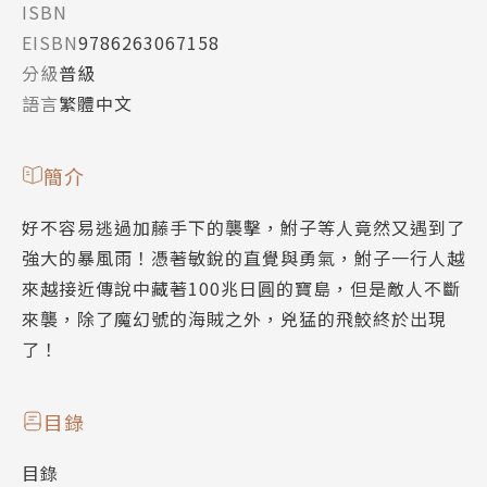
ISBN
EISBN
9786263067158
分級
普級
語言
繁體中文
簡介
好不容易逃過加藤手下的襲擊，鮒子等人竟然又遇到了
強大的暴風雨！憑著敏銳的直覺與勇氣，鮒子一行人越
來越接近傳說中藏著100兆日圓的寶島，但是敵人不斷
來襲，除了魔幻號的海賊之外，兇猛的飛鮫終於出現
了！
目錄
目錄