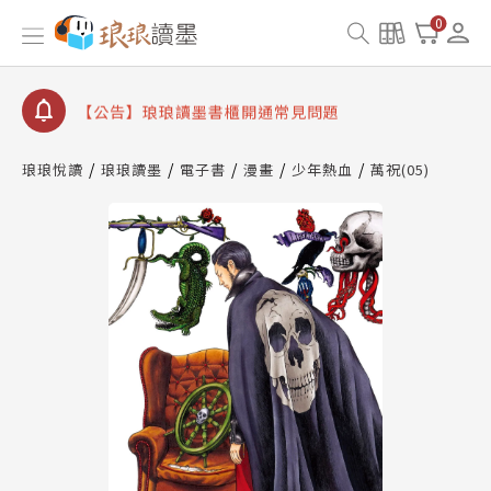
【公告】因 Readmoo 讀墨系統維護中，本站同步暫
0
停部分閱讀服務
【公告】琅琅讀墨數位閱讀資產合併與書櫃開通申請
【公告】琅琅讀墨書櫃開通常見問題
【公告】琅琅讀墨 3 分鐘完成書櫃開通與資產合併申
請圖文教學
琅琅悅讀
琅琅讀墨
電子書
漫畫
少年熱血
萬祝(05)
【公告】琅琅書店服務升級重要說明及資產合併結果
查詢
【公告】因 Readmoo 讀墨系統維護中，本站同步暫
停部分閱讀服務