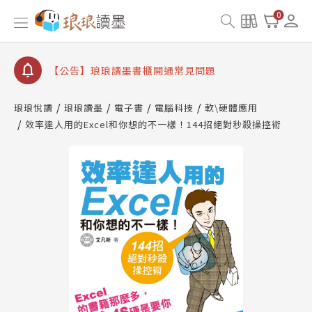
【公告】因 Readmoo 讀墨系統維護中，本站同步暫
0
停部分閱讀服務
【公告】琅琅讀墨數位閱讀資產合併與書櫃開通申請
【公告】琅琅讀墨書櫃開通常見問題
【公告】琅琅讀墨 3 分鐘完成書櫃開通與資產合併申
請圖文教學
琅琅悅讀
琅琅讀墨
電子書
電腦科技
軟\硬體應用
【公告】琅琅書店服務升級重要說明及資產合併結果
效率達人用的Excel和你想的不一樣！144招絕對秒殺操控術
查詢
【公告】因 Readmoo 讀墨系統維護中，本站同步暫
停部分閱讀服務