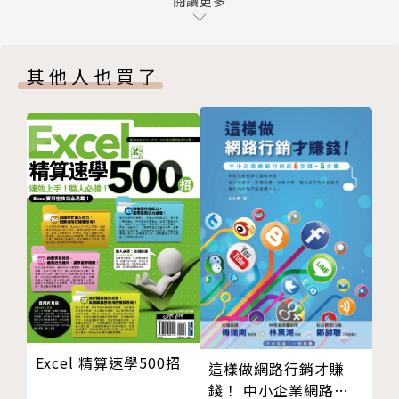
第四章 素人也一看就懂的Excel表格技巧
閱讀更多
載！銷售圖表．估價單~快速搞定的150個Excel自動表
第五章 跟我想的也一樣的Excel圖表技巧
單」、「新Excel函數254個活用範例實務講座」、
第六章 這樣也就會漂亮的Excel列印技巧
「速效！圖解 Excel 2007」等書籍(以上均為博碩文化
其他人也買了
提升效率篇
出版)。
第七章 效率也跟著UP的Excel函數技巧
第八章 資料分析我也會的Excel樞紐分析技巧
第九章 同事羨慕也必殺的Excel檔案設定技巧
第十章 讓你也提早下班的Excel其他應用技巧
Excel 精算速學500招
這樣做網路行銷才賺
錢！ 中小企業網路行