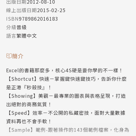
出版日期
2012-08-10
線上出版日期
2015-02-25
ISBN
9789862016183
分級
普級
語言
繁體中文
簡介
Excel的書籍那麼多，核心4S硬是要你學的不一樣！
【Shortcut】快速－掌握鍵快速鍵技巧，告訴你什麼
是正港『秒殺技』！
【Showing】美觀－最專業的圖表與表格呈現，打造
出絕對的商務氣質！
【Speed】效率－不公開的私藏密技，面對大量數據
資料再也不會手軟！
【Sample】範例-跟著操作的143個範例檔案，化身為