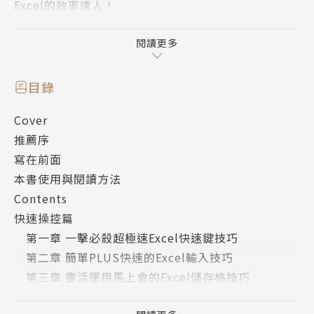
Excel的效率達人！
這樣提高效率才是王道，告訴你還不知道的Excel極速
閱讀更多
操控技
◎學Excel，要會的不是用不到的操作價值，而是要會
目錄
簡單實用的技巧。
Cover
◎濃縮重點式的編排呈現，透過解說與步驟式的結合助
推薦序
你輕鬆閱讀吸收。
寫在前面
◎隨身帶、隨手翻、快速查詢，吸收提高Excel工作效
本書使用與閱讀方法
率的即戰力技巧。
Contents
作者簡介
快速操控篇
艾凡斯
第一章 一擊必殺超極速Excel快速鍵技巧
南台科技大學應用日語系畢業。編譯、編製過十餘本的
第二章 簡單PLUS快速的Excel輸入技巧
Excel相關書籍，一腳踏進出版業後以傳達知識、悠遊
第三章 靈活運用馬上會的Excel儲存格技巧
於文字之間為生活目標。
美觀呈現篇
譯有「Excel VBA與資料庫整合大活用」、「實用超滿