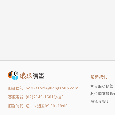
14
曾任職唱片公司、出版社、電腦娛樂產業，目前
15
16
17
18
19
20
21
22
23
24
關於我們
25
會員服務條款
服務信箱: bookstore@udngroup.com
26
數位閱讀服務
27
客服電話: (02)2649-1681分機5
隱私權聲明
28
服務時間: 週一～週五09:00~18:00
29