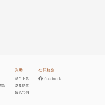
為專職譯者。喜愛閱讀與書寫，用翻譯看世界。
幫助
社群動態
新手上路
facebook
條款
常見問題
聯絡我們