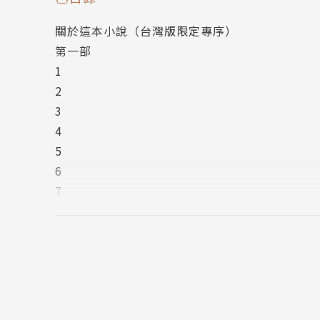
作者簡介
關於這本小說（台灣版限定專序）
第一部
白石一文 Shiraishi Kazufumi
1
2
1958年出生於日本福岡縣，早稻田大學政治經濟
3
備受好評，之後不斷挑戰不同主題的創作，皆能引起
4
年以《拔起深深刺進我胸口的箭》獲山本周五郎賞
5
6
另著有《愛是謊言》、《不自由的心》、《我心
7
龍》、《與世界為敵》、《幻影之星》、《翼》
8
9
10
譯者簡介
11
12
邱香凝
13