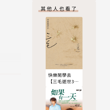
其他人也看了
甫一問世即
。2009
心中鑲著
快樂鬧學去
【三毛逝世30
週年紀念版】