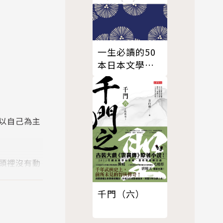
一生必讀的50
本日本文學名
著
以自己為主
頭裡沒有動
，夫妻終究
他無法再信
千門（六）