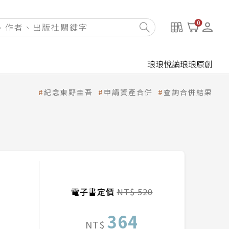
0
琅琅悅讀
琅琅原創
紀念東野圭吾
申請資產合併
查詢合併結果
電子書定價
NT$ 520
364
NT$