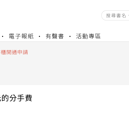
電子報紙
有聲書
活動專區
資產合併結果查詢
中，本站同步暫停部分閱讀服務
書櫃開通申請
與資產合併申請圖文教學
資產合併結果查詢
中，本站同步暫停部分閱讀服務
元的分手費