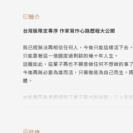
簡介
台灣版限定專序 作家寫作心路歷程大公開
我已經無法再相信任何人，今後只能這樣活下去
只能靠著這一億圓度過剩餘的幾十年人生。
話雖如此，這輩子再也不願意做任何不想做的事
今後再無必要為誰而活，只需徹底為自己而生。
體。
加能鐵平無意間得知了妻子夏代的祕密。三十年
用。但兩人結婚已經二十年了，甚至兒女都以離
還是外人嗎？那麼金錢呢？工作呢？還有那些源
任人──於是鐵平做出決定，一個想找回自己人
目錄