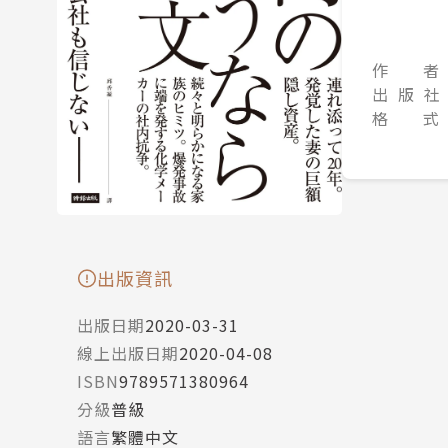
作 者
出 版 社
格 式
出版資訊
出版日期
2020-03-31
線上出版日期
2020-04-08
ISBN
9789571380964
分級
普級
語言
繁體中文