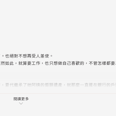
。
了。也絕對不想再受人差使。
既然如此，就算要工作，也只想做自己喜歡的，不管怎樣都要
前，夏代繼承了她阿姨的鉅額遺產，就那麼一直擺在銀行的戶
巢獨立，為何夏代始終隱瞞這件事？鐵平陷入了困惑，說到底
於血緣的親情？這到底是怎麼一回事？人生自此慢慢亂了套，
閱讀更多
生的重大抉擇……