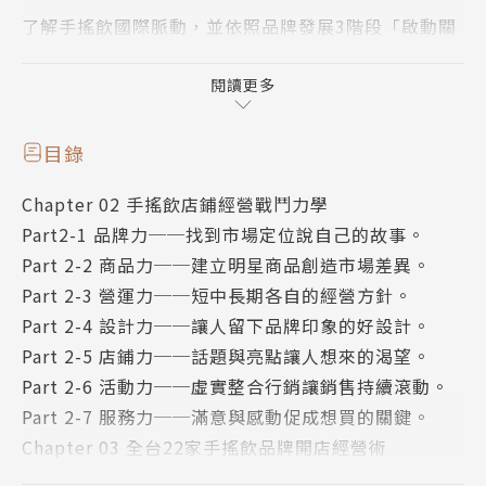
了解手搖飲國際脈動，並依照品牌發展3階段「啟動關
注期」、「發展擴充期」、「成熟優化期」，提供「品
牌力」、「商品力」、「營運力」、「設計力」、「店
閱讀更多
鋪力」、「活動力」、「服務力」的經營操作，同時一
窺23家台灣、海外手搖飲品牌運營術，開店計畫書ste
目錄
p by step……教你成功開店，開創自己的品牌之路。
Chapter 02 手搖飲店鋪經營戰鬥力學
Part2-1 品牌力──找到市場定位說自己的故事。
◎從台灣紅到海外，看全世界如何一起瘋手搖飲
Part 2-2 商品力──建立明星商品創造市場差異。
介紹自台灣發跡或經營者為台灣人的手搖飲品牌，看他
Part 2-3 營運力──短中長期各自的經營方針。
們如何進行海外市場的布局拓點，進入當地不僅造成話
Part 2-4 設計力──讓人留下品牌印象的好設計。
題、甚至刮起炫風。介紹國外品牌如何借鏡台灣，發展
Part 2-5 店鋪力──話題與亮點讓人想來的渴望。
出獨有的成功套路，替手搖飲市場帶來新氣象。
Part 2-6 活動力──虛實整合行銷讓銷售持續滾動。
Part 2-7 服務力──滿意與感動促成想買的關鍵。
◎掌握店鋪經營七力學，讓品牌走得長遠又精采
Chapter 03 全台22家手搖飲品牌開店經營術
有系統、策略地思考開店過程中該注意的事項與環節，
Part 3-1 店鋪式手搖飲
提供手搖飲店鋪經營必備戰鬥七力：「品牌力」、「商