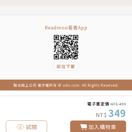
穩妥妥！
◎一定要有基本損益概念，才可知道開這間店究竟能不
能賺錢！
Readmoo看書App
◎必定做好原物料庫存管控，才不易形成資金、資源上
的浪費！
作者簡介
前往下載
漂亮家居編輯部
1.創造平凡生活的不平凡空間生活美學經驗。
聯合線上公司 著作權所有 © udn.com. All Rights Reserved.
2.生產有朝氣的版面風格。
3.鼓吹家的新價值觀。
電子書定價
NT$ 499
4.關心對居家生活懷有健康心情的讀者。
349
5.追蹤具有可學習特質的新穎空間美學案例。
NT$
6.提供讀者看得懂、學得會、買的到、省到錢的方法。
試閱
加入購物車
漂亮家居部落格exhouse.pixnet.net/blog