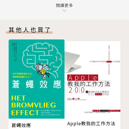
Part 3-2 複合式手搖飲茶飲
閱讀更多
品力」、「營運力」、「設計力」、「店鋪力」、「活
Chapter 04 手搖飲店開店計畫
動力」、「服務力」的經營操作。
Plan 01. 開店計畫
其他人也買了
Plan 02. 人事管理
◎品牌私授營運術，不想失敗，必讀、必看！
Plan 03. 資金結構
依照品牌發展3階段「啟動關注期」、「發展擴充
Plan 04. 損益評估
期」、「成熟優化期」，挖掘全台知名手搖飲品牌運營
Plan 05. 物料倉管
心法！
Plan 06. 店鋪選址
「迷客夏」從三角窗店面延伸至平面店，加速展店與布
Plan 07. 設計規劃
局的速度外，選店上也扣合人流、停車便利性、易辨視
Plan 08. 裝潢發包
性，讓消費者想不上門買一杯也難！
Plan 09. 教育訓練
「鹿角巷」主動拋出經設計過的高顏質飲品，使喝茶成
Plan 10. 廣告行銷
為一種時尚美學符碼，留住記憶並帶來話題，獨有的思
維讓全球消費者都願意嘗鮮甚至緊緊跟隨！
「圓石禪飲」從細節去挖掘，一舉突圍茶飲通路的發
展，從環保方瓶到易拉罐裝，搭配不同的通路推廣，徹
Apple教我的工作方法
蒼蠅效應
底延長手搖飲的銷售戰線。