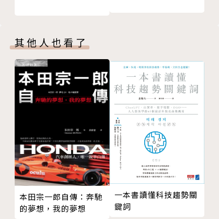
「茶湯會」導入模組化經營心法，穩健迎戰市場所需；
整合線上線下支付方式以及優化消費經驗，形塑互動式
新零售體驗。
其他人也看了
◎開店功課做好做滿，才不會狼狽退場
在台灣手搖飲店家數不比便利商店少，要敢殺進這個市
場，千萬要足做事前功課，別單憑一股衝勁貿然挺進，
最後落得狼狽退場。
◎開店務必把「自我」放到後面，牢記「獲利」才是主
要目標！
◎沒開店經驗，可先以連鎖加盟進入市場，提高開店的
成功率！
◎人事成本占營收比例不宜超過20％，可省成本又不
一本書讀懂科技趨勢關
本田宗一郎自傳：奔馳
造成浪費！
鍵詞
的夢想，我的夢想
◎別忘了開店預備金一定要有，至少準備半年以上才能