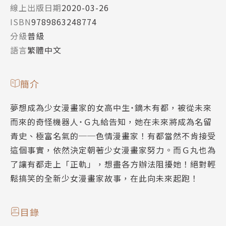
線上出版日期
2020-03-26
ISBN
9789863248774
分級
普級
語言
繁體中文
簡介
夢想成為少女漫畫家的女高中生˙鏑木有都，被從未來
而來的奇怪機器人˙Ｇ丸給告知，她在未來將成為名留
青史、極富名氣的──色情漫畫家！有都當然不肯接受
這個事實，依然決定朝著少女漫畫家努力。而Ｇ丸也為
了讓有都走上「正軌」，想盡各方辦法阻擾她！絕對輕
鬆搞笑的全新少女漫畫家故事，在此向未來起跑！
目錄