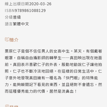
線上出版日期
2020-03-26
ISBN
9789861088129
分級
普級
語言
繁體中文
簡介
栗原仁子是個不信任男人的女高中生。某天，有個戴著
眼罩，自稱自由攝影師的轉學生──真田映出現在她面
前。真田表示喜歡仁子的外表，殷勤地勸說仁子讓他拍
照，仁子也不斷冷淡地回絕。在這樣的日常生活中，仁
子意外地發現真田擁有一種名為「快門眼」的特殊能
力，能夠瞬間記下看見的東西，並且絕對不會遺忘，然
而這種優秀能力的代價，居然是流鼻血！
目錄