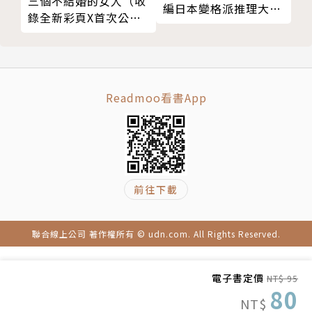
三個不結婚的女人（收
編日本變格派推理大師
錄全新彩頁X首次公開
夢野久作幻想奇作】
番外篇）
Readmoo看書App
前往下載
聯合線上公司 著作權所有 © udn.com. All Rights Reserved.
電子書定價
NT$ 95
80
NT$