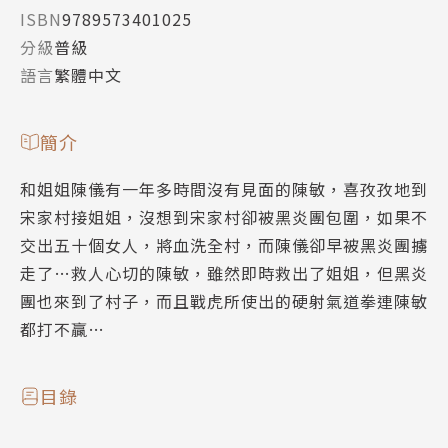
ISBN
9789573401025
分級
普級
語言
繁體中文
簡介
和姐姐陳儀有一年多時間沒有見面的陳敏，喜孜孜地到
宋家村接姐姐，沒想到宋家村卻被黑炎團包圍，如果不
交出五十個女人，將血洗全村，而陳儀卻早被黑炎團擄
走了…救人心切的陳敏，雖然即時救出了姐姐，但黑炎
團也來到了村子，而且戰虎所使出的硬射氣道拳連陳敏
都打不贏…
目錄