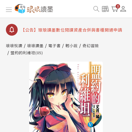
【公告】因 Readmoo 讀墨系統維護中，本站同步暫
0
停部分閱讀服務
【公告】琅琅讀墨數位閱讀資產合併與書櫃開通申請
【公告】琅琅讀墨書櫃開通常見問題
【公告】琅琅讀墨 3 分鐘完成書櫃開通與資產合併申
請圖文教學
琅琅悅讀
琅琅讀墨
電子書
輕小說
奇幻冒險
【公告】琅琅書店服務升級重要說明及資產合併結果
盟約的利維坦(05)
查詢
【公告】因 Readmoo 讀墨系統維護中，本站同步暫
停部分閱讀服務