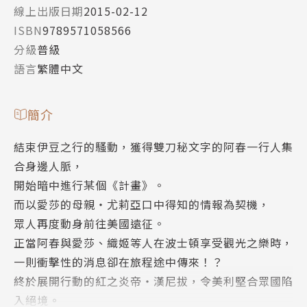
線上出版日期
2015-02-12
ISBN
9789571058566
分級
普級
語言
繁體中文
簡介
結束伊豆之行的騷動，獲得雙刀秘文字的阿春一行人集
合身邊人脈，
開始暗中進行某個《計畫》。
而以愛莎的母親‧尤莉亞口中得知的情報為契機，
眾人再度動身前往美國遠征。
正當阿春與愛莎、織姬等人在波士頓享受觀光之樂時，
一則衝擊性的消息卻在旅程途中傳來！？
終於展開行動的紅之炎帝‧漢尼拔，令美利堅合眾國陷
入絕境。