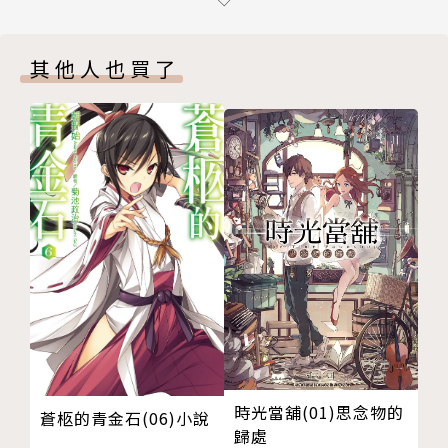
【第五章 痛苦與收穫】
【終章】
其他人也買了
後記
特別附錄：紅之漢尼拔
特別附錄2
版權頁
時光當舖(01)思念物的
蒼柩的青金石(06)小說
歸處