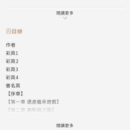
阿春等人該如何面對弒龍者最大的危機──？
最頂級華麗龍戰物語，熾熱無比的第五彈！
閱讀更多
作者簡介
目錄
丈月城
作者
文字工作者。幾經波折後才開始從事小說寫作。
彩頁1
座右銘為『詭辯和軟膏到哪都行得通』。比起棒球更愛
彩頁2
足球，比起歐式更偏好印度咖哩。義大利麵都吃大蒜辣
彩頁3
椒義大利麵，喜歡的義大利足球俱樂部其實不是ＡＣ米
彩頁4
蘭也不是國際米蘭，而是ＦＣ尤文圖斯。
書名頁
繪者簡介
【序章】
仁村有志（Nimura Yuji）
【第一章 遺產繼承遊戲】
事到如今，乾脆把愛莎小姐設定成親妹妹算了吧？今天
【第二章 塞勒姆之路】
腦中突然冒出這樣的想法。
【第三章 紐約．紐約】
【第四章 八月狂想曲】
閱讀更多