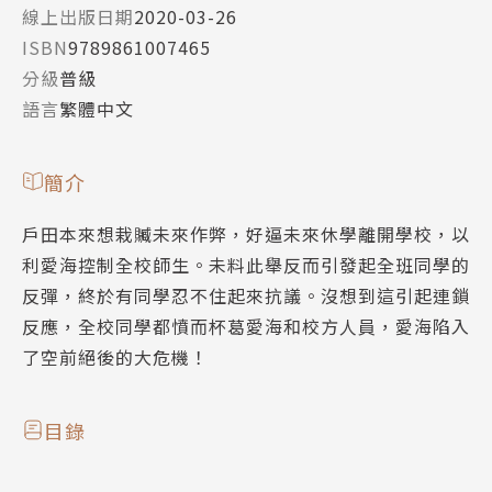
線上出版日期
2020-03-26
ISBN
9789861007465
分級
普級
語言
繁體中文
簡介
戶田本來想栽贓未來作弊，好逼未來休學離開學校，以
利愛海控制全校師生。未料此舉反而引發起全班同學的
反彈，終於有同學忍不住起來抗議。沒想到這引起連鎖
反應，全校同學都憤而杯葛愛海和校方人員，愛海陷入
了空前絕後的大危機！
目錄