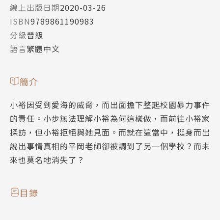
線上出版日期
2020-03-26
ISBN
9789861190983
分級
普級
語言
繁體中文
簡介
小裕因受到愛海的威脅，而出面擔下整起校園暴力事件
的責任。小步無法理解小裕為何這樣做，而前往小裕家
探訪，但小裕拒絕與她見面。而就在這當中，挺身而出
說出事情真相的平岡老師卻被調到了另一個學校？而未
來也莫名地消失了？
目錄