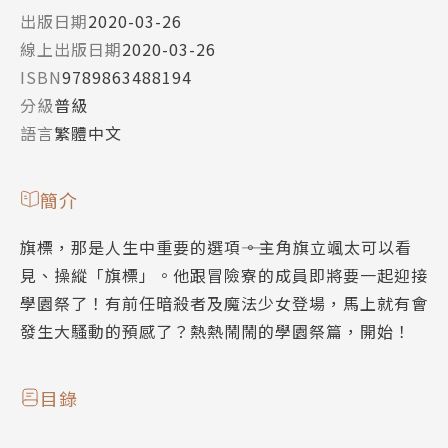
出版日期
2020-03-26
線上出版日期
2020-03-26
ISBN
9789863488194
分級
普級
語言
繁體中文
簡介
旗標，那是人生中重要的選項――。主角旗立颯太可以看
見、操縱「旗標」。他跟冒險寮的成員即將要一起迎接
學園祭了！有前任暗殺者及魔法少女登場，馬上就有會
發生大騷動的預感了？熱熱鬧鬧的學園祭篇，開始！
目錄