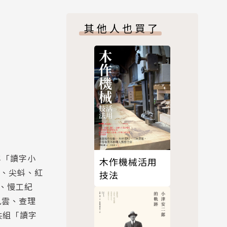
其他人也買了
年「讀字小
木作機械活用
術、尖蚪、紅
技法
、慢工紀
九雲、查理
共組「讀字