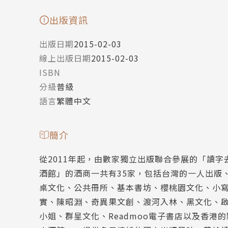
出版資訊
出版日期
2015-02-03
線上出版日期
2015-02-03
ISBN
分級
普級
語言
繁體中文
簡介
從2011年起，由數家獨立出版聯合參展的「讀
酒館​」的酒商一共有35家，包括台灣的一人出
桌文化、公共冊所、基本書坊、櫻桃園文化、小
實、陳昭淵、奇異果文創、渡河入林、黑文化、啟明出版
小姐、群星文化、Readmoo電子書店以及香港的