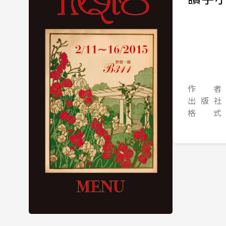
作 者
出 版 社
格 式