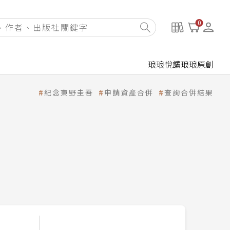
0
琅琅悅讀
琅琅原創
紀念東野圭吾
申請資產合併
查詢合併結果