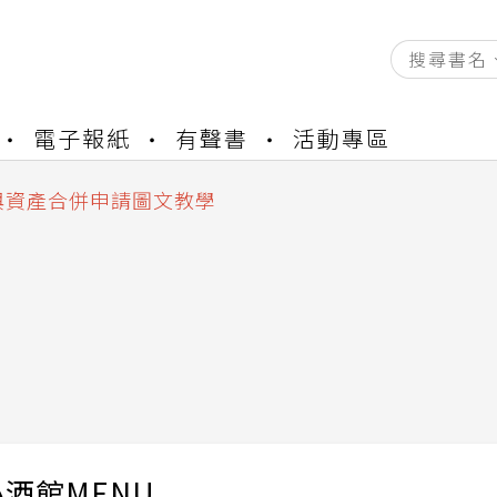
資產合併結果查詢
電子報紙
有聲書
活動專區
書櫃開通申請
與資產合併申請圖文教學
資產合併結果查詢
書櫃開通申請
酒館MENU