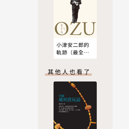
小津安二郎的
軌跡（最全面
解析・永恆典
藏版）
其他人也看了