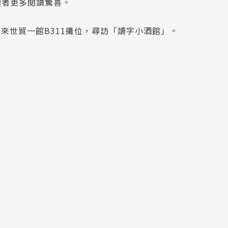
讀者更多閱讀驚喜。
，前來世貿一館B311攤位，尋訪「讀字小酒館」。