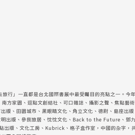
字去旅行」一直都是台北國際書展中最受矚目的亮點之一。今
版、南方家園、逗點文創結社、可口雜誌、攝影之聲、焦點藝
寫出版、田園城市、黑眼睛文化、角立文化、德尉、島座出版
、參捌旅居、忱忱文化、Back to the Future、鄧
點出版、文化工房、Kubrick、格子盒作室，中國的杂字，