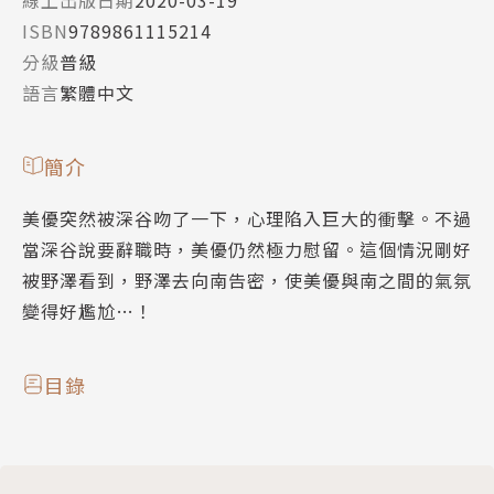
ISBN
9789861115214
分級
普級
語言
繁體中文
簡介
美優突然被深谷吻了一下，心理陷入巨大的衝擊。不過
當深谷說要辭職時，美優仍然極力慰留。這個情況剛好
被野澤看到，野澤去向南告密，使美優與南之間的氣氛
變得好尷尬…！
目錄