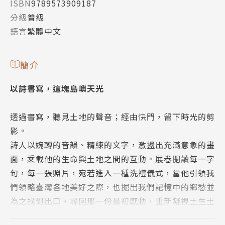
ISBN
9789573909187
分級
普級
語言
繁體中文
簡介
以詩書寫，這塊島嶼天光
透過書寫，聽見土地的聲音；經由快門，留下時光的剪
影。
詩人以婉轉的音韻、精練的文字，激盪出充滿意象的畫
面，乘載他的生命與土地之間的互動。展卷閱讀每一字
句，每一張照片，宛若進入一種洗禮儀式，當他引領我
們領略臺灣各地美好之際，也掘出我們記憶中的鄉愁並
為之找到出口，尋回那一份最初感動，重新凝視土生土
長的摯愛島嶼……