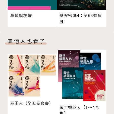
市》。
草莓與灰燼
懸案密碼4：第64號病
歌詞作品有《戲夢人生》電影音樂、潘麗麗專輯《畫
歷
眉》《往事如影．冬至圓》、李靜美專輯《情鎖》、鳳
飛飛專輯《驛站》《思念的歌》、蔡琴專輯《點亮霓虹
燈》、蔡秋鳳專輯《生活影印機》，與選舉歌曲等共計
其他人也看了
近八十首。另主編各類文集四十餘種，並舉辦過多次攝
影個展。
曾連獲兩屆金曲獎最佳作詞人獎、金鼎獎最佳作詞獎、
金鼎獎推薦優良圖書出版獎、賴和文學獎、中興文藝獎
章新詩獎、中國文藝協會文藝獎章散文獎、2003年年
度詩獎、榮後台灣詩人獎、台中市大墩文學貢獻獎等。
巫王志（全五卷套書）
厭世機器人【1～4合
集】