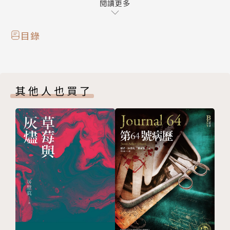
閱讀更多
作者介紹
目錄
路寒袖
本名王志誠，曾任中國時報「人間副刊」撰述委員、台
灣日報副總編輯、文建會文化建設基金會顧問、國家文
其他人也買了
化藝術基金會董事、國家文化總會副祕書長、高雄市政
府文化局長等。現專事寫作，並於大學講授現代詩、台
語流行歌曲、編輯採訪、文化行銷等課程。
著有詩集《夢的攝影機》、《春天个花蕊》、《我的父
親是火車司機》等，散文集《憂鬱三千公尺》、《歌聲
戀情》，繪本書《像母親一樣的河》、《聽爸爸說童
年》、《陪媽媽回外婆家》，攝影詩文集《忘了，曾經
去流浪》、《何時，愛戀到天涯》、《陪我，走過波麗
路》、《走在，台灣的路上》、《看見，靈魂的城