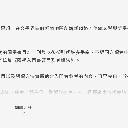
主思想，在文學界披荊斬棘地開創嶄新道路。傳統文學與新學
。
限度的國學書目》，刊登以後卻引起許多爭議，不認同之讀者
寫了這篇《國學入門書要目及其讀法》。
書目以及閱讀方法實屬適合入門者參考的內容，直至今日，於
日），字卓如、任甫，號任公，別號飲冰室主人，祖籍廣東省新會
代思想家、政治家、教育家、史學家及文學家。
閱讀更多
出逃海外，繼續推動君主立憲制度。梁亦倡導新文化運動，並