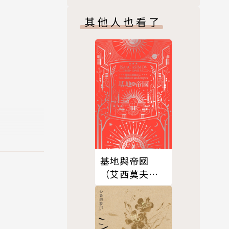
其他人也看了
基地與帝國
（艾西莫夫百
年誕辰紀念典
藏版）