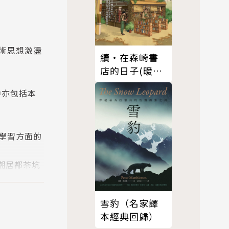
術思想激盪
續‧在森崎書
店的日子(暖心
回歸)
中亦包括本
學習方面的
縣潮居都茶坑
雪豹（名家譯
且支持以青
本經典回歸）