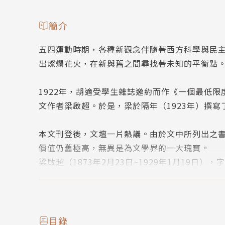
簡介
五四運動時期，各種新觀念伴隨著西方科學與民
出燦爛花火，在新與舊之間尋找著未知的平衡點
1922年，胡適受學生雜誌邀約而作《一個最低
文作者梁啟超。於是，梁於隔年（1923年）撰
本文刊登後，文壇一片熱議。由於文中所列出之
價值仍舊極高，無異是為文學界的一大瑰寶。
梁啟超（1873年2月23日~1929年1月19
鄉，人稱梁新會。清朝末年、民國初年的中國近
年輕時與其師康有為合力推動戊戌變法，失敗後
年學子為主的五四運動。
目錄