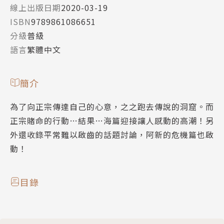
線上出版日期
2020-03-19
ISBN
9789861086651
分級
普級
語言
繁體中文
簡介
為了向正宗傳達自己的心意，之之跑去傳說的洞窟。而
正宗賭命的行動…結果…海篇迎接讓人感動的高潮！另
外還收錄平常難以啟齒的話題討論，阿新的危機篇也啟
動！
目錄