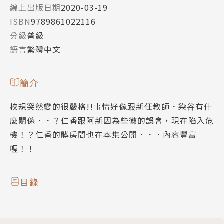
線上出版日期
2020-03-19
ISBN
9789861022116
分級
普級
語言
繁體中文
簡介
校規突然變的很嚴格!!事情好像跟新任教師．染谷有什
麼關係．．？仁香跟阿新因為些微的誤會，現在陷入危
機！？仁香的髒房間也在本集公開．．．內容豐富
喔！！
目錄