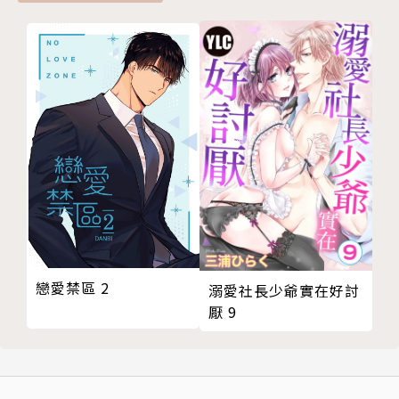
戀愛禁區 2
溺愛社長少爺實在好討
厭 9