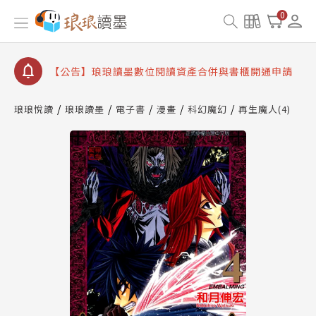
【公告】琅琅書店服務升級重要說明及資產合併結果
0
查詢
【公告】因 Readmoo 讀墨系統維護中，本站同步暫
停部分閱讀服務
【公告】琅琅讀墨數位閱讀資產合併與書櫃開通申請
【公告】琅琅讀墨書櫃開通常見問題
琅琅悅讀
琅琅讀墨
電子書
漫畫
科幻魔幻
再生魔人(4)
【公告】琅琅讀墨 3 分鐘完成書櫃開通與資產合併申
請圖文教學
【公告】琅琅書店服務升級重要說明及資產合併結果
查詢
【公告】因 Readmoo 讀墨系統維護中，本站同步暫
停部分閱讀服務