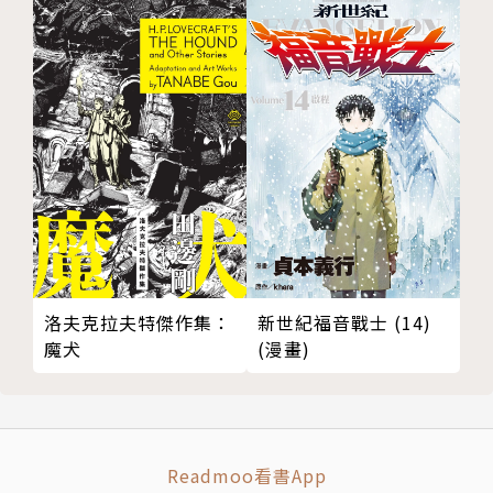
新世紀福音戰士 (14)
洛夫克拉夫特傑作集：
(漫畫)
魔犬
Readmoo看書App