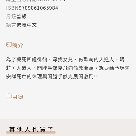
ISBN
9789861065984
分級
普級
語言
繁體中文
簡介
為了殺死四處徘徊、尋找女兒．薇歐莉的人造人．瑪
莉，人造人．開膛手傑克飛向倫敦街頭。想要給予瑪莉
安詳死亡的休理與開膛手傑克展開激鬥!!
目錄
其他人也買了